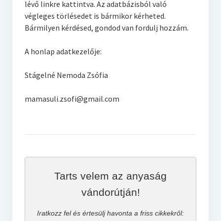
lévő linkre kattintva. Az adatbázisból való
végleges törlésedet is bármikor kérheted.
Bármilyen kérdésed, gondod van fordulj hozzám.
A honlap adatkezelője:
Stágelné Nemoda Zsófia
mamasuli.zsofi@gmail.com
Tarts velem az anyaság
vándorútján!
Iratkozz fel és értesülj havonta a friss cikkekről: