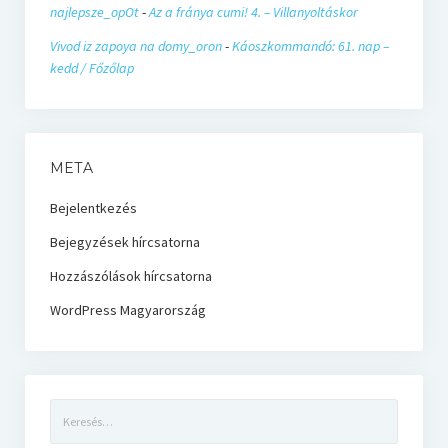
najlepsze_opOt
-
Az a fránya cumi! 4. – Villanyoltáskor
Vivod iz zapoya na domy_oron
-
Káoszkommandó: 61. nap –
kedd / Főzőlap
META
Bejelentkezés
Bejegyzések hírcsatorna
Hozzászólások hírcsatorna
WordPress Magyarország
Keresés: