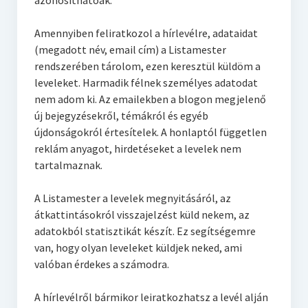
azonosíthatóak.
Szoptatás
Amennyiben feliratkozol a hírlevélre, adataidat
Várandósság
(megadott név, email cím) a Listamester
Ovisok
rendszerében tárolom, ezen keresztül küldöm a
leveleket. Harmadik félnek személyes adatodat
Otthon
nem adom ki. Az emailekben a blogon megjelenő
új bejegyzésekről, témákról és egyéb
Konyha
újdonságokról értesítelek. A honlaptól független
reklám anyagot, hirdetéseket a levelek nem
tartalmaznak.
A Listamester a levelek megnyitásáról, az
átkattintásokról visszajelzést küld nekem, az
adatokból statisztikát készít. Ez segítségemre
van, hogy olyan leveleket küldjek neked, ami
valóban érdekes a számodra.
A hírlevélről bármikor leiratkozhatsz a levél alján