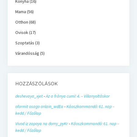
Konyha
(16)
Mama
(56)
Otthon
(68)
Ovisok
(17)
Szoptatás
(3)
Várandósság
(5)
HOZZÁSZÓLÁSOK
deshevaya_xjet
-
Az a fránya cumi! 4. – Villanyoltáskor
oformit osago onlain_wdEa
-
Káoszkommandó: 61. nap –
kedd / Főzőlap
Vivod iz zapoya na domy_pyKr
-
Káoszkommandó: 61. nap –
kedd / Főzőlap