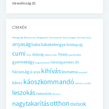
Várandósság
(5)
CÍMKÉK
#betegség
#Karácsony
#kegyelem
#mamoárok
#tanulságok
#ünnep
alvás
anyaság
baba
babakelengye
Boldogság
cumi
dúlaság
flylady
dúla
felkészülés
gyereklélek
gyermekágy
háromgyerekes lét
hagyományok
kihívás
házasság
kismama
jó anya
komatál
káoszkommandó
káosz
kórházi-szülés
leszokás
mamoárok
Mumus
otthon
nagytakarítás
ovisok