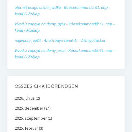
oformit osago onlain_wdEa
-
Káoszkommandó: 61. nap –
kedd / Főzőlap
Vivod iz zapoya na domy_pyKr
-
Káoszkommandó: 61. nap –
kedd / Főzőlap
najlepsze_opOt
-
Az a fránya cumi! 4. – Villanyoltáskor
Vivod iz zapoya na domy_oron
-
Káoszkommandó: 61. nap –
kedd / Főzőlap
ÖSSZES CIKK IDŐRENDBEN
2026. június
(2)
2025. december
(24)
2025. szeptember
(1)
2025. február
(3)