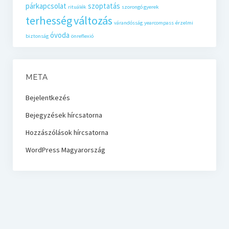
párkapcsolat
szoptatás
rituálék
szorongó gyerek
terhesség
változás
várandósság
yearcompass
érzelmi
óvoda
biztonság
önreflexió
META
Bejelentkezés
Bejegyzések hírcsatorna
Hozzászólások hírcsatorna
WordPress Magyarország