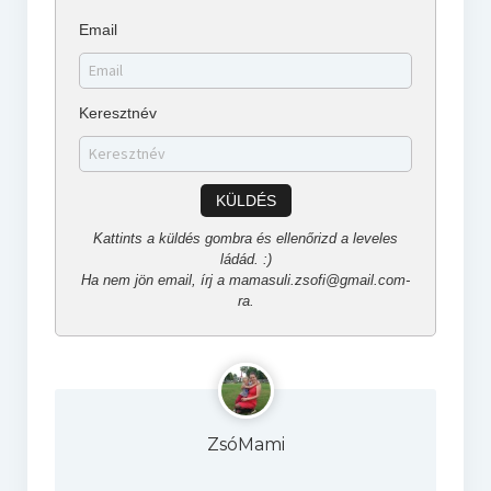
Email
Keresztnév
KÜLDÉS
Kattints a küldés gombra és ellenőrizd a leveles
ládád. :)
Ha nem jön email, írj a mamasuli.zsofi@gmail.com-
ra.
ZsóMami