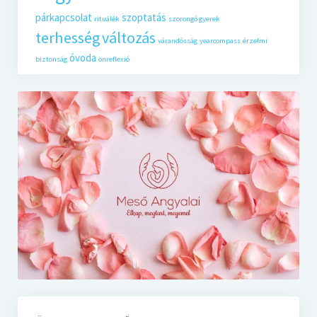
párkapcsolat
szoptatás
rituálék
szorongó gyerek
terhesség
változás
várandósság
yearcompass
érzelmi
óvoda
biztonság
önreflexió