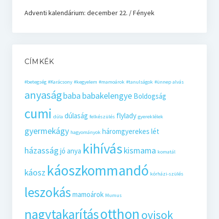
Adventi kalendárium: december 22. / Fények
CÍMKÉK
#betegség
#Karácsony
#kegyelem
#mamoárok
#tanulságok
#ünnep
alvás
anyaság
baba
babakelengye
Boldogság
cumi
dúlaság
flylady
dúla
felkészülés
gyereklélek
gyermekágy
háromgyerekes lét
hagyományok
kihívás
házasság
kismama
jó anya
komatál
káoszkommandó
káosz
kórházi-szülés
leszokás
mamoárok
Mumus
otthon
nagytakarítás
ovisok