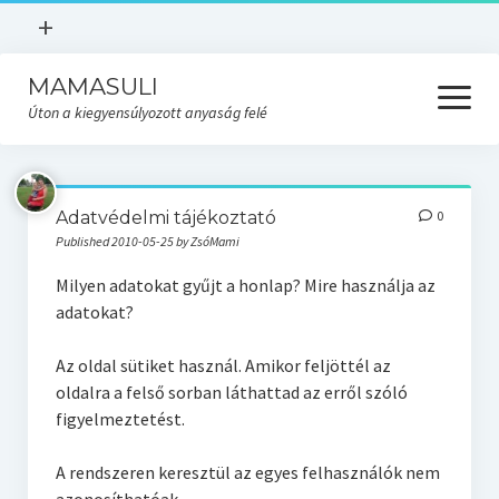
open
+
menu
MAMASULI
KÉSZÜLJ A SZÜLÉSRE
open
menu
Úton a kiegyensúlyozott anyaság felé
Kezdőlap
Légy tájékozott kismama
SZÜLÉSFELKÉSZÍTŐ
Rólam
Adatvédelmi tájékoztató
0
DÚLAI TÁMOGATÁS
Published 2010-05-25 by ZsóMami
Az én történetem
SZÜLÉSFELKÉSZÍTŐ
Milyen adatokat gyűjt a honlap? Mire használja az
Adatvédelmi tájékoztató
adatokat?
Készülj a szülésre
KIHÍVÁS
Az oldal sütiket használ. Amikor feljöttél az
Gyermekágyas kísérés
oldalra a felső sorban láthattad az erről szóló
Baba
figyelmeztetést.
Mama
A rendszeren keresztül az egyes felhasználók nem