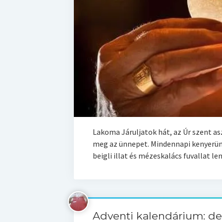
Lakoma Járuljatok hát, az Úr szent asz
meg az ünnepet. Mindennapi kenyerün
beigli illat és mézeskalács fuvallat l
Adventi kalendárium: de