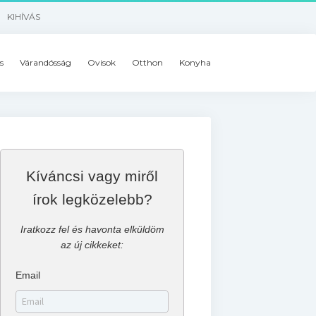
KIHÍVÁS
s
Várandósság
Ovisok
Otthon
Konyha
Kíváncsi vagy miről
írok legközelebb?
Iratkozz fel és havonta elküldöm
az új cikkeket:
Email