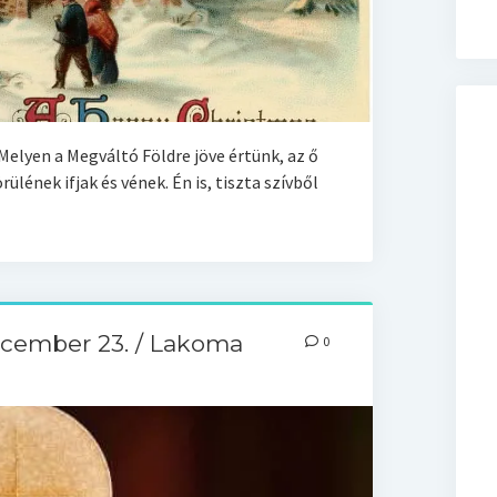
Melyen a Megváltó Földre jöve értünk, az ő
lének ifjak és vének. Én is, tiszta szívből
ecember 23. / Lakoma
0