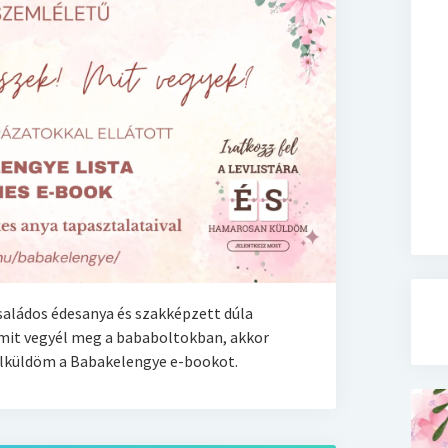
saládos édesanya és szakképzett dúla
 mit vegyél meg a bababoltokban, akkor
 elküldöm a Babakelengye e-bookot.