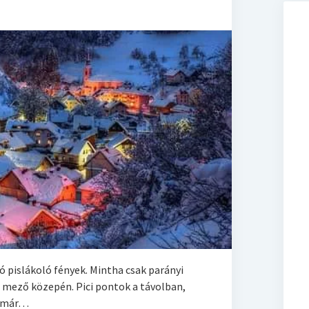
ó pislákoló fények. Mintha csak parányi
a mező közepén. Pici pontok a távolban,
n már…