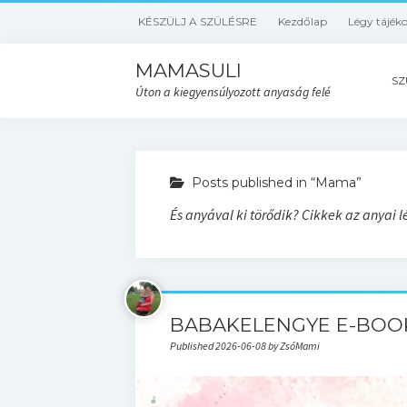
KÉSZÜLJ A SZÜLÉSRE
Kezdőlap
Légy tájék
MAMASULI
SZ
Úton a kiegyensúlyozott anyaság felé
Posts published in “Mama”
És anyával ki törődik? Cikkek az anyai l
BABAKELENGYE E-BOO
Published 2026-06-08 by ZsóMami