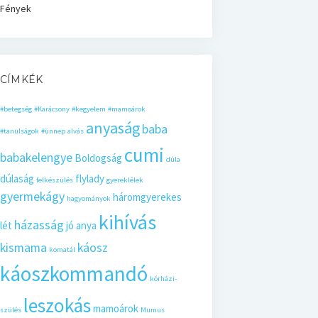
Fények
CÍMKÉK
#betegség
#Karácsony
#kegyelem
#mamoárok
anyaság
baba
#tanulságok
#ünnep
alvás
cumi
babakelengye
Boldogság
dúla
dúlaság
flylady
felkészülés
gyereklélek
gyermekágy
háromgyerekes
hagyományok
kihívás
házasság
lét
jó anya
kismama
káosz
komatál
káoszkommandó
kórházi-
leszokás
mamoárok
szülés
Mumus