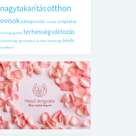
otthon
nagytakarítás
ovisok
párkapcsolat
szoptatás
rituálék
terhesség
változás
szorongó gyerek
óvoda
várandósság
yearcompass
érzelmi biztonság
önreflexió