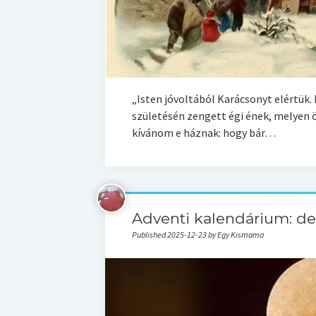
„Isten jóvoltából Karácsonyt elértük. 
születésén zengett égi ének, melyen örü
kívánom e háznak: hogy bár…
Adventi kalendárium: d
Published 2025-12-23 by Egy Kismama