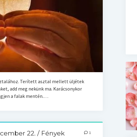
talához. Terített asztal mellett üljétek
ket, add meg nekünk ma. Karácsonykor
engjen a falak mentén.…
cember 22. / Fények
1