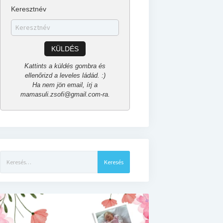
Keresztnév
KÜLDÉS
Kattints a küldés gombra és
ellenőrizd a leveles ládád. :)
Ha nem jön email, írj a
mamasuli.zsofi@gmail.com-ra.
Keresés: