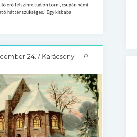
lő erő felszínre tudjon törni, csupán némi
tó háttér szükséges.” Egy kisbaba
cember 24. / Karácsony
1