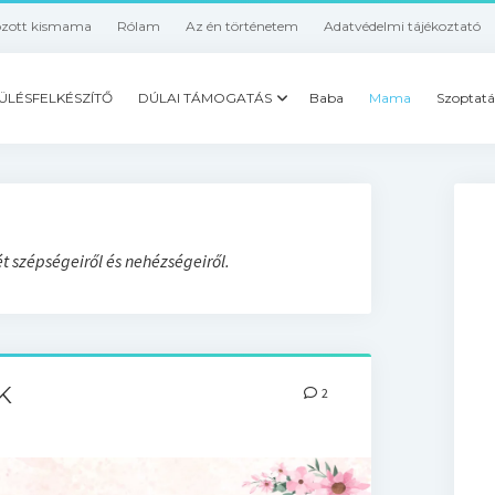
ozott kismama
Rólam
Az én történetem
Adatvédelmi tájékoztató
ÜLÉSFELKÉSZÍTŐ
DÚLAI TÁMOGATÁS
Baba
Mama
Szoptatá
ét szépségeiről és nehézségeiről.
K
2