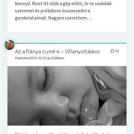
könnyű. Most itt ülök a gép előtt, le-le csukódó
szemmel és próbálom összeszedni a
gondolataimat. Nagyon szerettem…
Az a fránya cumi! 4. – Villanyoltáskor
37
Published 2015-02-01 by ZsóMami