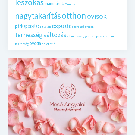
leszokás
mamoárok
Mumus
otthon
nagytakarítás
ovisok
párkapcsolat
szoptatás
rituálék
szorongó gyerek
terhesség
változás
várandósság
yearcompass
érzelmi
óvoda
biztonság
önreflexió