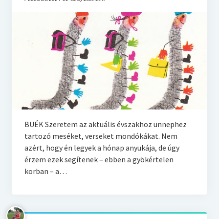
BUÉK Szeretem az aktuális évszakhoz ünnephez
tartozó meséket, verseket mondókákat. Nem
azért, hogy én legyek a hónap anyukája, de úgy
érzem ezek segítenek – ebben a gyökértelen
korban – a…