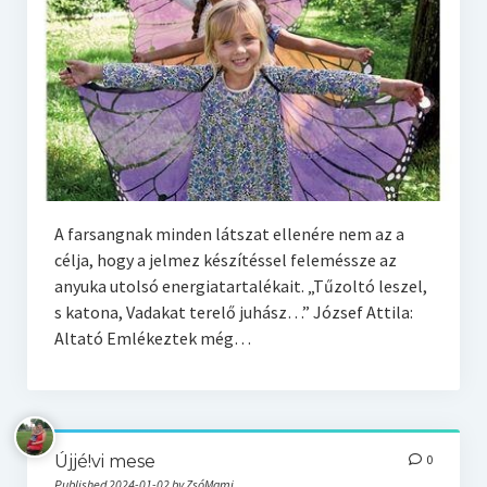
Szoptatás
Várandósság
Ovisok
Otthon
Konyha
A farsangnak minden látszat ellenére nem az a
célja, hogy a jelmez készítéssel feleméssze az
anyuka utolsó energiatartalékait. „Tűzoltó leszel,
s katona, Vadakat terelő juhász…” József Attila:
Altató Emlékeztek még…
Újjé!vi mese
0
Published 2024-01-02 by ZsóMami