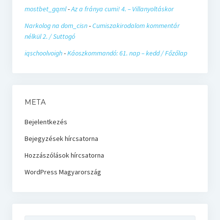
mostbet_gqml
-
Az a fránya cumi! 4. – Villanyoltáskor
Narkolog na dom_cisn
-
Cumiszakirodalom kommentár
nélkül 2. / Suttogó
iqschoolvoigh
-
Káoszkommandó: 61. nap – kedd / Főzőlap
META
Bejelentkezés
Bejegyzések hírcsatorna
Hozzászólások hírcsatorna
WordPress Magyarország