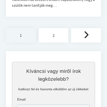
szülők nem tanítják meg…
Bejegyzések
1
2
lapozása
Kíváncsi vagy miről írok
legközelebb?
Iratkozz fel és havonta elküldöm az új cikkeket:
Email