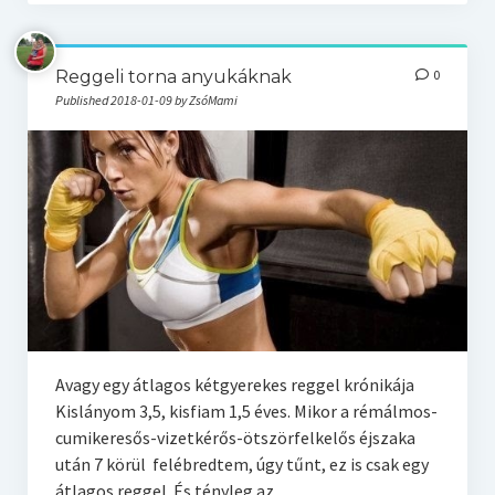
Reggeli torna anyukáknak
0
Published 2018-01-09 by ZsóMami
Avagy egy átlagos kétgyerekes reggel krónikája
Kislányom 3,5, kisfiam 1,5 éves. Mikor a rémálmos-
cumikeresős-vizetkérős-ötszörfelkelős éjszaka
után 7 körül felébredtem, úgy tűnt, ez is csak egy
átlagos reggel. És tényleg az…