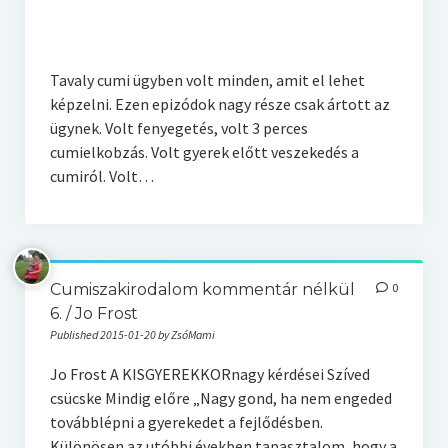
Tavaly cumi ügyben volt minden, amit el lehet
képzelni. Ezen epizódok nagy része csak ártott az
ügynek. Volt fenyegetés, volt 3 perces
cumielkobzás. Volt gyerek előtt veszekedés a
cumiról. Volt…
Cumiszakirodalom kommentár nélkül
0
6. / Jo Frost
Published 2015-01-20 by ZsóMami
Jo Frost A KISGYEREKKORnagy kérdései Szíved
csücske Mindig előre „Nagy gond, ha nem engeded
továbblépni a gyerekedet a fejlődésben.
Különösen az utóbbi években tapasztalom, hogy a