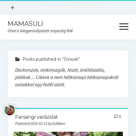
open
+
menu
MAMASULI
KÉSZÜLJ A SZÜLÉSRE
open
menu
Úton a kiegyensúlyozott anyaság felé
Kezdőlap
Légy tájékozott kismama
SZÜLÉSFELKÉSZÍTŐ
Rólam
Posts published in “Ovisok”
DÚLAI TÁMOGATÁS
Az én történetem
Dackorszak, örökmozgók, hiszti, önállósodás,
SZÜLÉSFELKÉSZÍTŐ
játékok… Cikkek a nem hétköznapi hétköznapokról
Adatvédelmi tájékoztató
ovisokkal egy fedél alatt.
Készülj a szülésre
KIHÍVÁS
Gyermekágyas kísérés
Baba
Farsangi varázslat
0
Published 2025-02-12 by ZsóMami
Mama