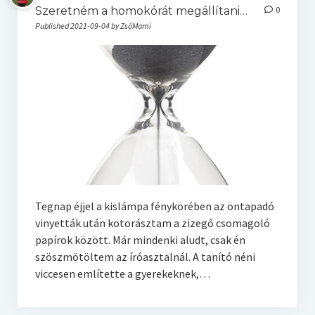
Szeretném a homokórát megállítani…
0
Published 2021-09-04 by ZsóMami
Tegnap éjjel a kislámpa fénykörében az öntapadó
vinyetták után kotorásztam a zizegő csomagoló
papírok között. Már mindenki aludt, csak én
szöszmötöltem az íróasztalnál. A tanító néni
viccesen említette a gyerekeknek,…