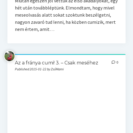
Miután egészen jól vettük az első akadályokat, egy
hét után továbbléptünk. Elmondtam, hogy mivel
meseolvasás alatt sokat szoktunk beszélgetni,
nagyon zavaró tud lenni, ha közben cumizik, mert
nem értem, amit…
Az a fránya cumi! 3. – Csak meséhez
0
Published 2015-01-22 by ZsóMami