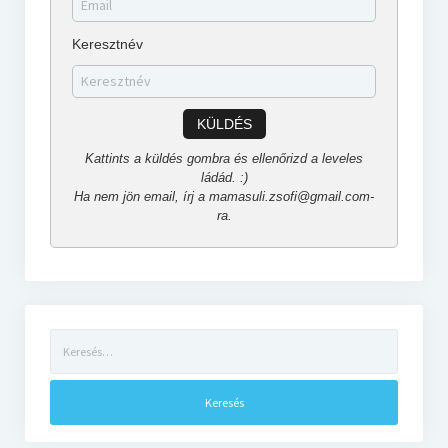
Keresztnév
KÜLDÉS
Kattints a küldés gombra és ellenőrizd a leveles
ládád. :)
Ha nem jön email, írj a mamasuli.zsofi@gmail.com-
ra.
Keresés: