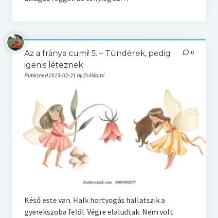
Az a fránya cumi! 5. – Tündérek, pedig
0
igenis léteznek
Published 2015-02-21 by ZsóMami
Késő este van. Halk hortyogás hallatszik a
gyerekszoba felől. Végre elaludtak. Nem volt