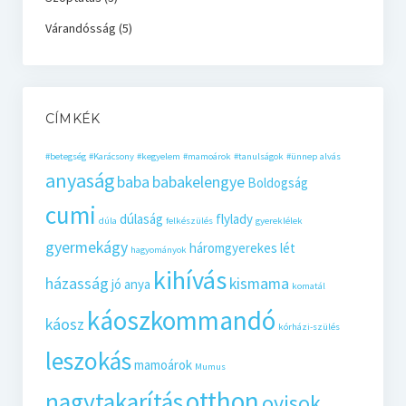
Várandósság
(5)
CÍMKÉK
#betegség
#Karácsony
#kegyelem
#mamoárok
#tanulságok
#ünnep
alvás
anyaság
baba
babakelengye
Boldogság
cumi
dúlaság
flylady
dúla
felkészülés
gyereklélek
gyermekágy
háromgyerekes lét
hagyományok
kihívás
házasság
kismama
jó anya
komatál
káoszkommandó
káosz
kórházi-szülés
leszokás
mamoárok
Mumus
otthon
nagytakarítás
ovisok