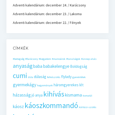
Adventi kalendárium: december 24. / Karácsony
Adventi kalendárium: december 23. / Lakoma
Adventi kalendárium: december 22. / Fények
CÍMKÉK
#betegség
#Karácsony
#kegyelem
#mamoárok
#tanulságok
#ünnep
alvás
anyaság
baba
babakelengye
Boldogság
cumi
dúlaság
flylady
dúla
felkészülés
gyereklélek
gyermekágy
háromgyerekes lét
hagyományok
kihívás
házasság
kismama
jó anya
komatál
káoszkommandó
káosz
kórházi-szülés