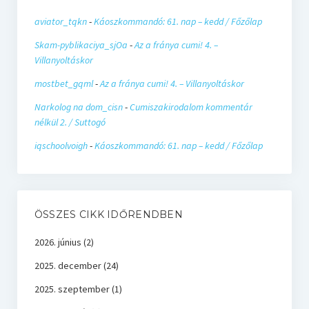
aviator_tqkn
-
Káoszkommandó: 61. nap – kedd / Főzőlap
Skam-pyblikaciya_sjOa
-
Az a fránya cumi! 4. –
Villanyoltáskor
mostbet_gqml
-
Az a fránya cumi! 4. – Villanyoltáskor
Narkolog na dom_cisn
-
Cumiszakirodalom kommentár
nélkül 2. / Suttogó
iqschoolvoigh
-
Káoszkommandó: 61. nap – kedd / Főzőlap
ÖSSZES CIKK IDŐRENDBEN
2026. június
(2)
2025. december
(24)
2025. szeptember
(1)