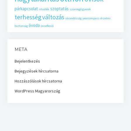
párkapcsolat
szoptatás
rituálék
szorongó gyerek
terhesség
változás
várandósság
yearcompass
érzelmi
óvoda
biztonság
önreflexió
META
Bejelentkezés
Bejegyzések hírcsatorna
Hozzászólások hírcsatorna
WordPress Magyarország