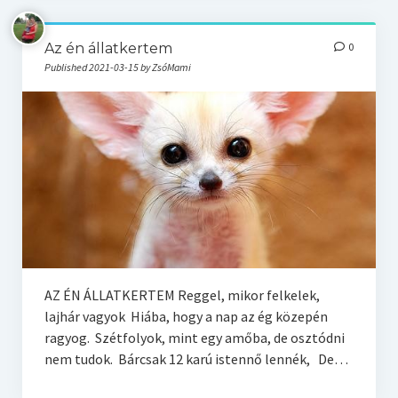
Az én állatkertem
0
Published 2021-03-15 by ZsóMami
AZ ÉN ÁLLATKERTEM Reggel, mikor felkelek,
lajhár vagyok Hiába, hogy a nap az ég közepén
ragyog. Szétfolyok, mint egy amőba, de osztódni
nem tudok. Bárcsak 12 karú istennő lennék, De…