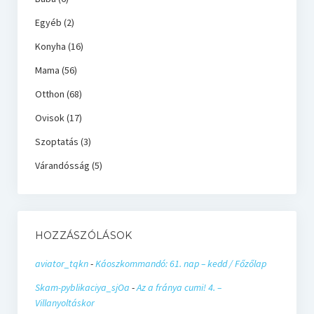
Egyéb
(2)
Konyha
(16)
Mama
(56)
Otthon
(68)
Ovisok
(17)
Szoptatás
(3)
Várandósság
(5)
HOZZÁSZÓLÁSOK
aviator_tqkn
-
Káoszkommandó: 61. nap – kedd / Főzőlap
Skam-pyblikaciya_sjOa
-
Az a fránya cumi! 4. –
Villanyoltáskor