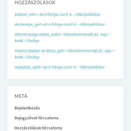
HOZZÁSZÓLÁSOK
lalabet_vtKn
-
Az a fránya cumi! 4. – Villanyoltáskor
deshevaya_xjet
-
Az a fránya cumi! 4. – Villanyoltáskor
oformit osago onlain_wdEa
-
Káoszkommandó: 61. nap –
kedd / Főzőlap
Vivod iz zapoya na domy_pyKr
-
Káoszkommandó: 61. nap –
kedd / Főzőlap
najlepsze_opOt
-
Az a fránya cumi! 4. – Villanyoltáskor
META
Bejelentkezés
Bejegyzések hírcsatorna
Hozzászólások hírcsatorna