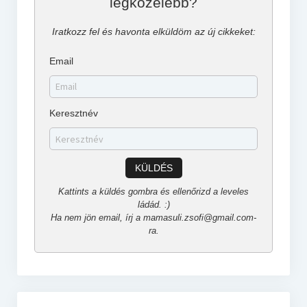
legközelebb?
Iratkozz fel és havonta elküldöm az új cikkeket:
Email
Keresztnév
KÜLDÉS
Kattints a küldés gombra és ellenőrizd a leveles
ládád. :)
Ha nem jön email, írj a mamasuli.zsofi@gmail.com-
ra.