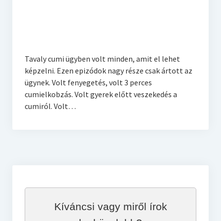
Szoptatás
Várandósság
Ovisok
Tavaly cumi ügyben volt minden, amit el lehet
Otthon
képzelni. Ezen epizódok nagy része csak ártott az
ügynek. Volt fenyegetés, volt 3 perces
Konyha
cumielkobzás. Volt gyerek előtt veszekedés a
cumiról. Volt…
Kíváncsi vagy miről írok