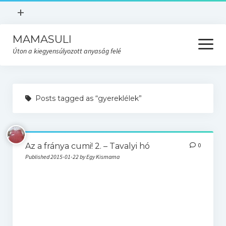
open
+
menu
MAMASULI
KÉSZÜLJ A SZÜLÉSRE
open
menu
Úton a kiegyensúlyozott anyaság felé
Kezdőlap
Légy tájékozott kismama
SZÜLÉSFELKÉSZÍTŐ
Rólam
Posts tagged as “gyereklélek”
DÚLAI TÁMOGATÁS
Az én történetem
SZÜLÉSFELKÉSZÍTŐ
Adatvédelmi tájékoztató
Az a fránya cumi! 2. – Tavalyi hó
0
Készülj a szülésre
KIHÍVÁS
Published 2015-01-22 by Egy Kismama
Gyermekágyas kísérés
Baba
Mama