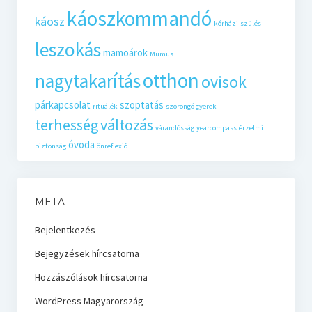
káoszkommandó
káosz
kórházi-szülés
leszokás
mamoárok
Mumus
otthon
nagytakarítás
ovisok
párkapcsolat
szoptatás
rituálék
szorongó gyerek
terhesség
változás
várandósság
yearcompass
érzelmi
óvoda
biztonság
önreflexió
META
Bejelentkezés
Bejegyzések hírcsatorna
Hozzászólások hírcsatorna
WordPress Magyarország