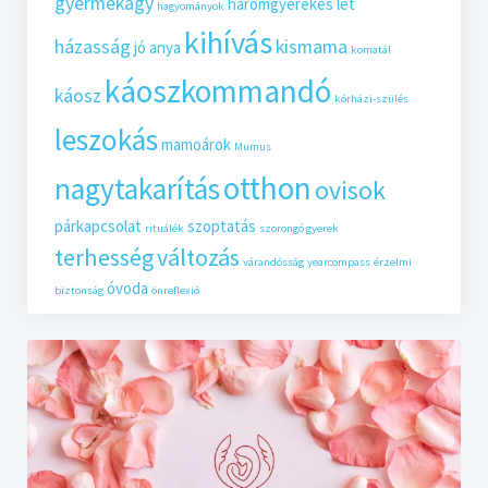
gyermekágy
háromgyerekes lét
hagyományok
kihívás
házasság
kismama
jó anya
komatál
káoszkommandó
káosz
kórházi-szülés
leszokás
mamoárok
Mumus
otthon
nagytakarítás
ovisok
párkapcsolat
szoptatás
rituálék
szorongó gyerek
terhesség
változás
várandósság
yearcompass
érzelmi
óvoda
biztonság
önreflexió