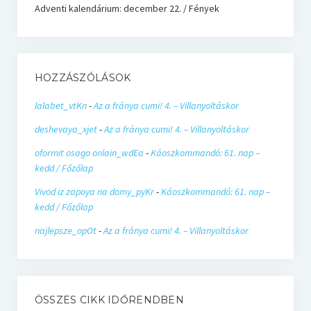
Adventi kalendárium: december 22. / Fények
HOZZÁSZÓLÁSOK
lalabet_vtKn
-
Az a fránya cumi! 4. – Villanyoltáskor
deshevaya_xjet
-
Az a fránya cumi! 4. – Villanyoltáskor
oformit osago onlain_wdEa
-
Káoszkommandó: 61. nap –
kedd / Főzőlap
Vivod iz zapoya na domy_pyKr
-
Káoszkommandó: 61. nap –
kedd / Főzőlap
najlepsze_opOt
-
Az a fránya cumi! 4. – Villanyoltáskor
ÖSSZES CIKK IDŐRENDBEN