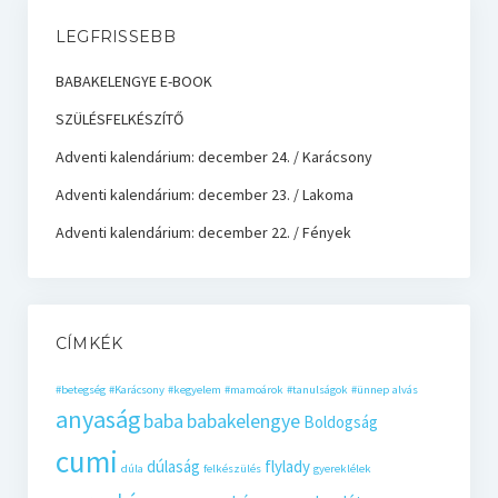
LEGFRISSEBB
BABAKELENGYE E-BOOK
SZÜLÉSFELKÉSZÍTŐ
Adventi kalendárium: december 24. / Karácsony
Adventi kalendárium: december 23. / Lakoma
Adventi kalendárium: december 22. / Fények
CÍMKÉK
#betegség
#Karácsony
#kegyelem
#mamoárok
#tanulságok
#ünnep
alvás
anyaság
baba
babakelengye
Boldogság
cumi
dúlaság
flylady
dúla
felkészülés
gyereklélek