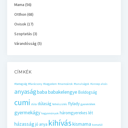
Mama
(56)
Otthon
(68)
Ovisok
(17)
Szoptatás
(3)
Várandósság
(5)
CÍMKÉK
#betegség
#Karácsony
#kegyelem
#mamoárok
#tanulságok
#ünnep
alvás
anyaság
baba
babakelengye
Boldogság
cumi
dúlaság
flylady
dúla
felkészülés
gyereklélek
gyermekágy
háromgyerekes lét
hagyományok
kihívás
házasság
kismama
jó anya
komatál