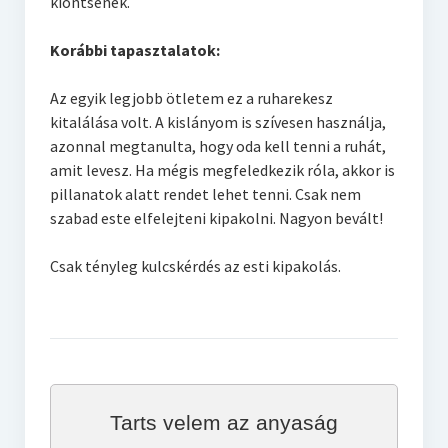
kiöntsenek.
Korábbi tapasztalatok:
Az egyik legjobb ötletem ez a ruharekesz
kitalálása volt. A kislányom is szívesen használja,
azonnal megtanulta, hogy oda kell tenni a ruhát,
amit levesz. Ha mégis megfeledkezik róla, akkor is
pillanatok alatt rendet lehet tenni. Csak nem
szabad este elfelejteni kipakolni.
Nagyon bevált!
Csak tényleg kulcskérdés az esti kipakolás.
Tarts velem az anyaság