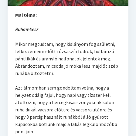
Szoptatás
Mai téma:
Várandósság
Ovisok
Ruharekesz
Otthon
Mikor megtudtam, hogy kislányom fog születni,
lelki szemeim előtt rózsaszín fodrok, hullámzó
Konyha
pántlikák és aranyló hajfonatok jelentek meg.
Ábrándoztam, micsoda jó móka lesz majd őt szép
ruhába öltöztetni.
Azt álmomban sem gondoltam volna, hogy a
helyzet odáig fajul, hogy napi vagy tízszer kell
átöltözni, hogy a hercegkisasszonyoknak külön
ruha dukál vacsora előttre és vacsora utánra és
hogy 3 percig használt ruhákból álló gyűrött
kupacokba botlunk majd a lakás legkülönbözőbb
pontjain.