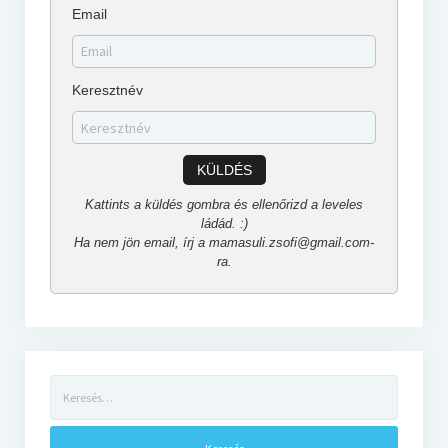
Email
Keresztnév
KÜLDÉS
Kattints a küldés gombra és ellenőrizd a leveles
ládád. :)
Ha nem jön email, írj a mamasuli.zsofi@gmail.com-
ra.
Keresés: