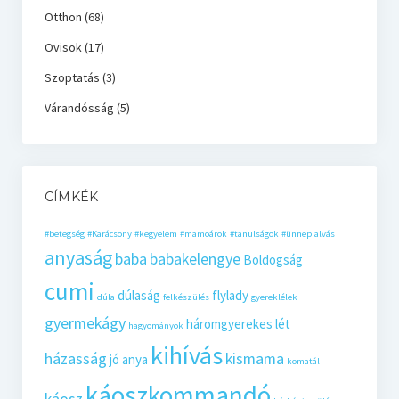
Otthon
(68)
Ovisok
(17)
Szoptatás
(3)
Várandósság
(5)
CÍMKÉK
#betegség
#Karácsony
#kegyelem
#mamoárok
#tanulságok
#ünnep
alvás
anyaság
baba
babakelengye
Boldogság
cumi
dúlaság
flylady
dúla
felkészülés
gyereklélek
gyermekágy
háromgyerekes lét
hagyományok
kihívás
házasság
kismama
jó anya
komatál
káoszkommandó
káosz