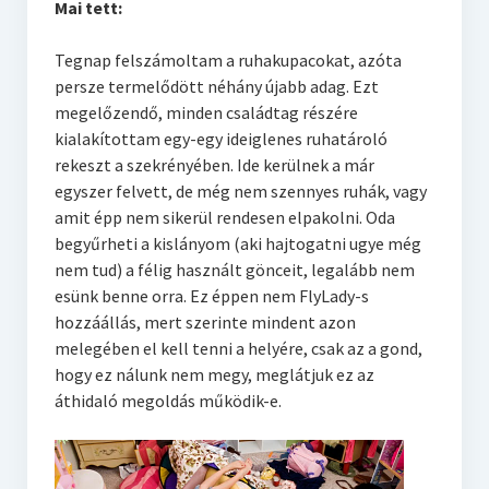
Mai tett:
Tegnap felszámoltam a ruhakupacokat, azóta
persze termelődött néhány újabb adag. Ezt
megelőzendő, minden családtag részére
kialakítottam egy-egy ideiglenes ruhatároló
rekeszt a szekrényében. Ide kerülnek a már
egyszer felvett, de még nem szennyes ruhák, vagy
amit épp nem sikerül rendesen elpakolni. Oda
begyűrheti a kislányom (aki hajtogatni ugye még
nem tud) a félig használt gönceit, legalább nem
esünk benne orra. Ez éppen nem FlyLady-s
hozzáállás, mert szerinte mindent azon
melegében el kell tenni a helyére, csak az a gond,
hogy ez nálunk nem megy, meglátjuk ez az
áthidaló megoldás működik-e.