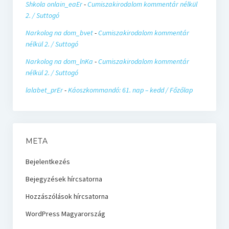
Shkola onlain_eaEr
-
Cumiszakirodalom kommentár nélkül
2. / Suttogó
Narkolog na dom_bvet
-
Cumiszakirodalom kommentár
nélkül 2. / Suttogó
Narkolog na dom_lnKa
-
Cumiszakirodalom kommentár
nélkül 2. / Suttogó
lalabet_prEr
-
Káoszkommandó: 61. nap – kedd / Főzőlap
META
Bejelentkezés
Bejegyzések hírcsatorna
Hozzászólások hírcsatorna
WordPress Magyarország