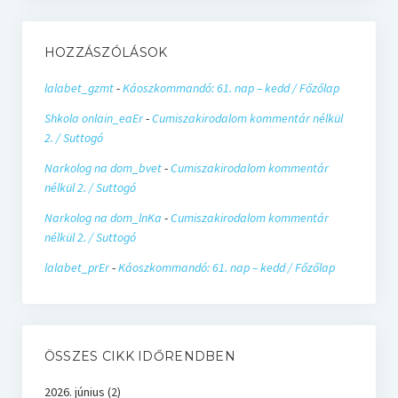
HOZZÁSZÓLÁSOK
lalabet_gzmt
-
Káoszkommandó: 61. nap – kedd / Főzőlap
Shkola onlain_eaEr
-
Cumiszakirodalom kommentár nélkül
2. / Suttogó
Narkolog na dom_bvet
-
Cumiszakirodalom kommentár
nélkül 2. / Suttogó
Narkolog na dom_lnKa
-
Cumiszakirodalom kommentár
nélkül 2. / Suttogó
lalabet_prEr
-
Káoszkommandó: 61. nap – kedd / Főzőlap
ÖSSZES CIKK IDŐRENDBEN
2026. június
(2)