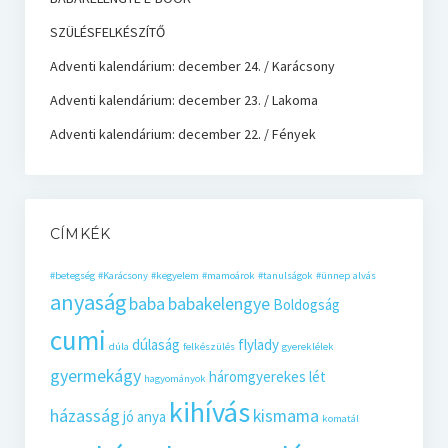
SZÜLÉSFELKÉSZÍTŐ
Adventi kalendárium: december 24. / Karácsony
Adventi kalendárium: december 23. / Lakoma
Adventi kalendárium: december 22. / Fények
CÍMKÉK
#betegség
#Karácsony
#kegyelem
#mamoárok
#tanulságok
#ünnep
alvás
anyaság
baba
babakelengye
Boldogság
cumi
dúlaság
flylady
dúla
felkészülés
gyereklélek
gyermekágy
háromgyerekes lét
hagyományok
kihívás
házasság
kismama
jó anya
komatál