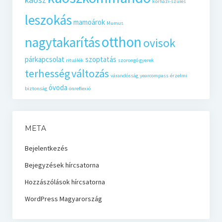
kórházi-szülés
leszokás
mamoárok
Mumus
otthon
nagytakarítás
ovisok
párkapcsolat
szoptatás
rituálék
szorongó gyerek
terhesség
változás
várandósság
yearcompass
érzelmi
óvoda
biztonság
önreflexió
META
Bejelentkezés
Bejegyzések hírcsatorna
Hozzászólások hírcsatorna
WordPress Magyarország