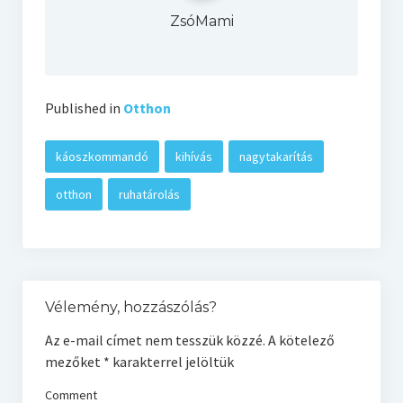
ZsóMami
Published in
Otthon
káoszkommandó
kihívás
nagytakarítás
otthon
ruhatárolás
Vélemény, hozzászólás?
Az e-mail címet nem tesszük közzé.
A kötelező
mezőket
*
karakterrel jelöltük
Comment