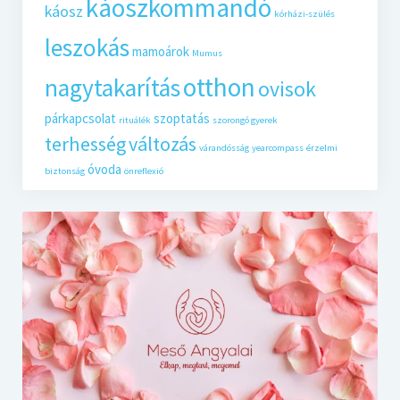
káoszkommandó
káosz
kórházi-szülés
leszokás
mamoárok
Mumus
otthon
nagytakarítás
ovisok
párkapcsolat
szoptatás
rituálék
szorongó gyerek
terhesség
változás
várandósság
yearcompass
érzelmi
óvoda
biztonság
önreflexió