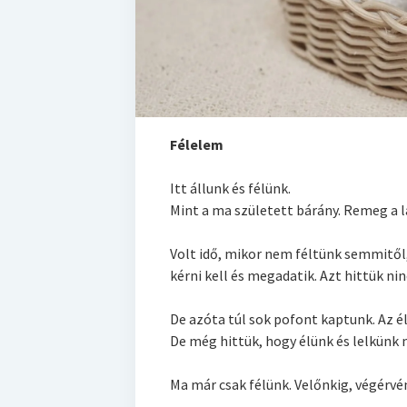
Félelem
Itt állunk és félünk.
Mint a ma született bárány. Remeg a 
Volt idő, mikor nem féltünk semmitől, 
kérni kell és megadatik. Azt hittük ninc
De azóta túl sok pofont kaptunk. Az é
De még hittük, hogy élünk és lelkünk 
Ma már csak félünk. Velőnkig, végérvé