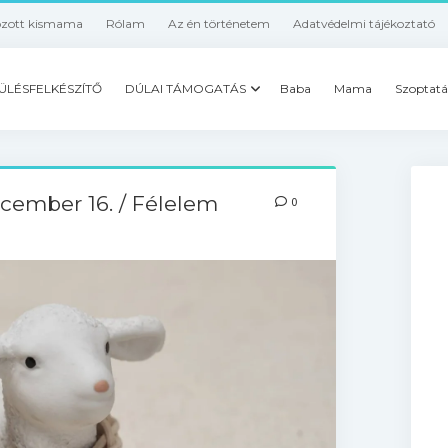
ozott kismama
Rólam
Az én történetem
Adatvédelmi tájékoztató
ÜLÉSFELKÉSZÍTŐ
DÚLAI TÁMOGATÁS
Baba
Mama
Szoptatá
cember 16. / Félelem
0