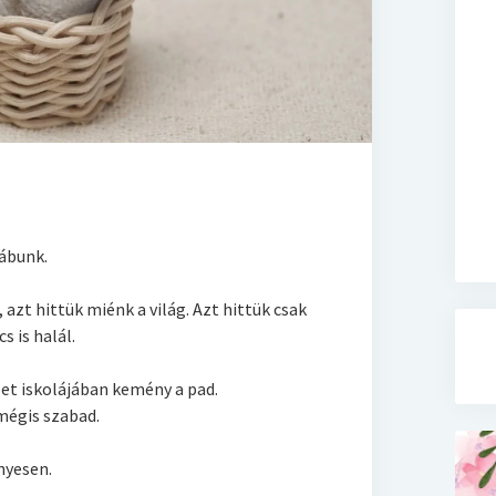
lábunk.
azt hittük miénk a világ. Azt hittük csak
s is halál.
let iskolájában kemény a pad.
mégis szabad.
nyesen.