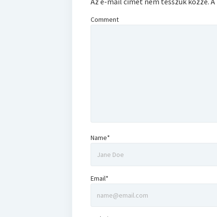
Az e-mail címet nem tesszük közzé.
A
Comment
Name*
Email*