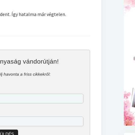
ndent. Így hatalma már végtelen.
anyaság vándorútján!
lj havonta a friss cikkekről:
KÜLDÉS