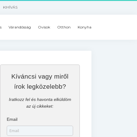
KIHÍVÁS
s
Várandósság
Ovisok
Otthon
Konyha
Kíváncsi vagy miről
írok legközelebb?
Iratkozz fel és havonta elküldöm
az új cikkeket:
Email