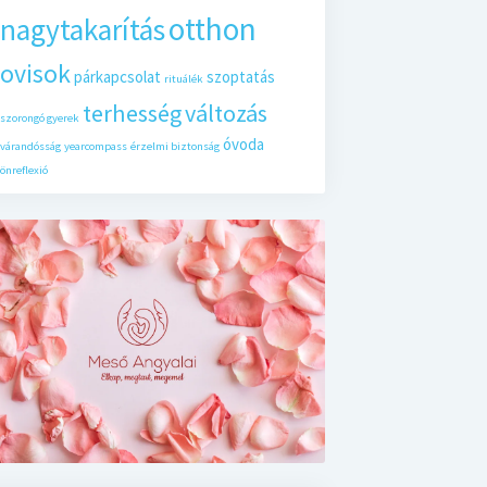
otthon
nagytakarítás
ovisok
párkapcsolat
szoptatás
rituálék
terhesség
változás
szorongó gyerek
óvoda
várandósság
yearcompass
érzelmi biztonság
önreflexió