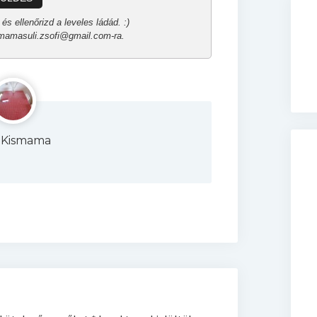
és ellenőrizd a leveles ládád. :)
a mamasuli.zsofi@gmail.com-ra.
 Kismama