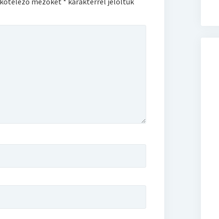
 kötelező mezőket
*
karakterrel jelöltük