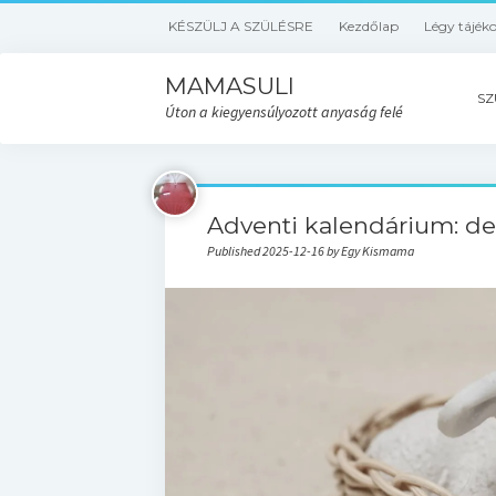
KÉSZÜLJ A SZÜLÉSRE
Kezdőlap
Légy tájék
MAMASULI
SZ
Úton a kiegyensúlyozott anyaság felé
Adventi kalendárium: de
Published 2025-12-16 by Egy Kismama