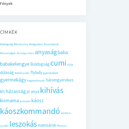
Fények
CÍMKÉK
#betegség
#Karácsony
#kegyelem
#mamoárok
anyaság
baba
#tanulságok
#ünnep
alvás
cumi
babakelengye
Boldogság
dúla
dúlaság
flylady
felkészülés
gyereklélek
gyermekágy
háromgyerekes
hagyományok
kihívás
házasság
lét
jó anya
kismama
káosz
komatál
káoszkommandó
kórházi-
leszokás
mamoárok
szülés
Mumus