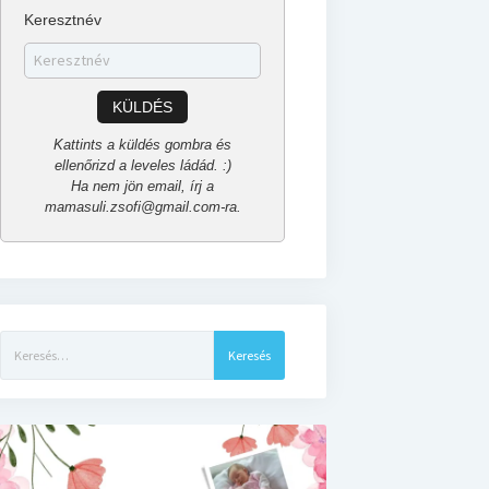
Keresztnév
KÜLDÉS
Kattints a küldés gombra és
ellenőrizd a leveles ládád. :)
Ha nem jön email, írj a
mamasuli.zsofi@gmail.com-ra.
Keresés: